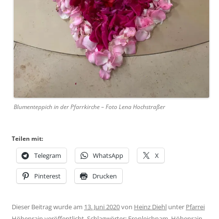
Blumenteppich in der Pfarrkirche – Foto Lena Hochstraßer
Teilen mit:
Telegram
WhatsApp
X
Pinterest
Drucken
Dieser Beitrag wurde am
13. Juni 2020
von
Heinz Diehl
unter
Pfarrei
Höhenrain
veröffentlicht. Schlagwörter:
Fronleichnam
,
Höhenrain
,