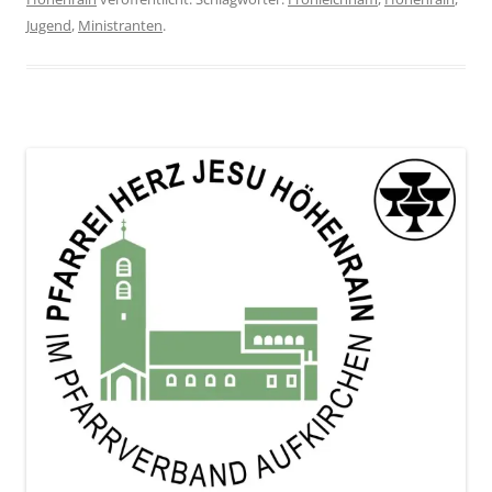
Jugend
,
Ministranten
.