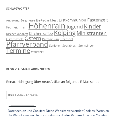
SCHLAGWÖRTER
Fastenzeit
Erstkommunion
Erntedankfest
Anbetung
Bergmesse
Höhenrain
Kinder
Jugend
Fronleichnam
Kolping
Ministranten
Kirchenkaffee
Kirchenkabarett
Ostern
Osterbasteln
Patrozinium
Pfarrbrief
Pfarrverband
Senioren
Soafablosn
Sternsinger
Termine
Wallfahrt
BLOG VIA E-MAIL ABONNIEREN
Benachrichtigung über neue Artikel an folgende E-Mail senden:
Ihre
E-
Mail-
Datenschutz und Cookies: Diese Website verwendet Cookies. Wenn du
Abonnieren
Adresse
die Website weiterhin nutzt, stimmst du der Verwendung von Cookies