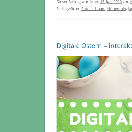
Dieser Beitrag wurde am
13. Juni 2020
von
Schlagwörter:
Fronleichnam
,
Höhenrain
,
Ju
Digitale Ostern – intera