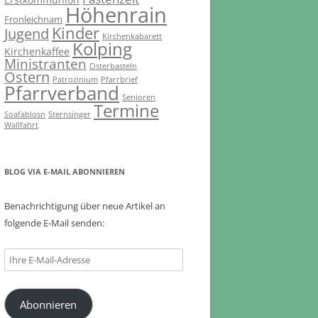
Höhenrain
Fronleichnam
Kinder
Jugend
Kirchenkabarett
Kolping
Kirchenkaffee
Ministranten
Osterbasteln
Ostern
Patrozinium
Pfarrbrief
Pfarrverband
Senioren
Termine
Soafablosn
Sternsinger
Wallfahrt
BLOG VIA E-MAIL ABONNIEREN
Benachrichtigung über neue Artikel an
folgende E-Mail senden:
Ihre
E-
Mail-
Abonnieren
Adresse