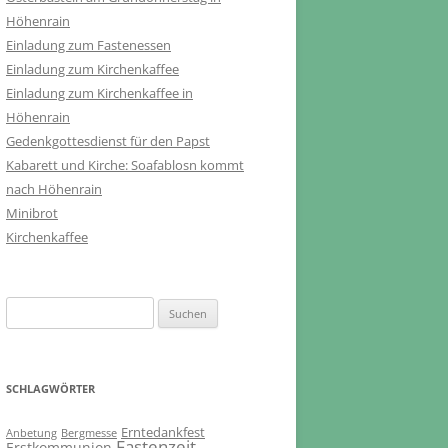
Höhenrain
Einladung zum Fastenessen
Einladung zum Kirchenkaffee
Einladung zum Kirchenkaffee in
Höhenrain
Gedenkgottesdienst für den Papst
Kabarett und Kirche: Soafablosn kommt
nach Höhenrain
Minibrot
Kirchenkaffee
Suchen
nach:
SCHLAGWÖRTER
Erntedankfest
Anbetung
Bergmesse
Fastenzeit
Erstkommunion