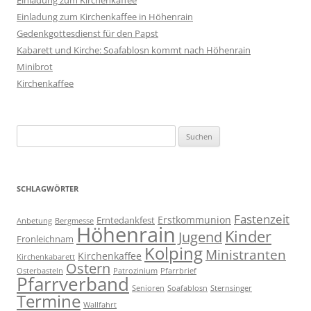
Einladung zum Kirchenkaffee
Einladung zum Kirchenkaffee in Höhenrain
Gedenkgottesdienst für den Papst
Kabarett und Kirche: Soafablosn kommt nach Höhenrain
Minibrot
Kirchenkaffee
Suchen
nach:
SCHLAGWÖRTER
Fastenzeit
Erstkommunion
Erntedankfest
Anbetung
Bergmesse
Höhenrain
Kinder
Jugend
Fronleichnam
Kolping
Ministranten
Kirchenkaffee
Kirchenkabarett
Ostern
Osterbasteln
Patrozinium
Pfarrbrief
Pfarrverband
Senioren
Soafablosn
Sternsinger
Termine
Wallfahrt