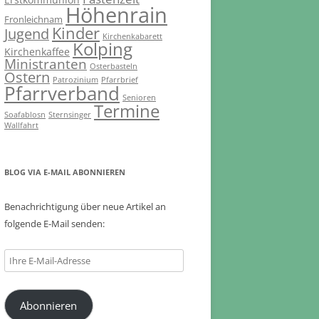
Höhenrain
Fronleichnam
Kinder
Jugend
Kirchenkabarett
Kolping
Kirchenkaffee
Ministranten
Osterbasteln
Ostern
Patrozinium
Pfarrbrief
Pfarrverband
Senioren
Termine
Soafablosn
Sternsinger
Wallfahrt
BLOG VIA E-MAIL ABONNIEREN
Benachrichtigung über neue Artikel an
folgende E-Mail senden:
Ihre
E-
Mail-
Abonnieren
Adresse