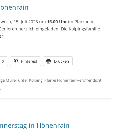
Höhenrain
woch, 15. Juli 2026 um
16.00 Uhr
im Pfarrheim
enioren herzlich eingeladen! Die Kolpingsfamilie
er!
X
Pinterest
Drucken
lga Müller
unter
Kolping
,
Pfarrei Höhenrain
veröffentlicht.
n
.
nnerstag in Höhenrain