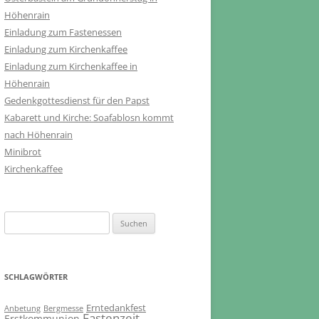
Höhenrain
Einladung zum Fastenessen
Einladung zum Kirchenkaffee
Einladung zum Kirchenkaffee in
Höhenrain
Gedenkgottesdienst für den Papst
Kabarett und Kirche: Soafablosn kommt
nach Höhenrain
Minibrot
Kirchenkaffee
Suchen
nach:
SCHLAGWÖRTER
Erntedankfest
Anbetung
Bergmesse
Fastenzeit
Erstkommunion