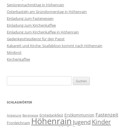
Seniorennachmittag in Höhenrain
Osterbasteln am Gründonnerstag in Höhenrain
Einladung zum Fastenessen
Einladung zum Kirchenkaffee
Einladung zum Kirchenkaffee in Höhenrain
Gedenkgottesdienst für den Papst
Kabarett und Kirche: Soafablosn kommt nach Höhenrain
Minibrot
Kirchenkaffee
Suchen
nach:
SCHLAGWÖRTER
Fastenzeit
Erstkommunion
Erntedankfest
Anbetung
Bergmesse
Höhenrain
Kinder
Jugend
Fronleichnam