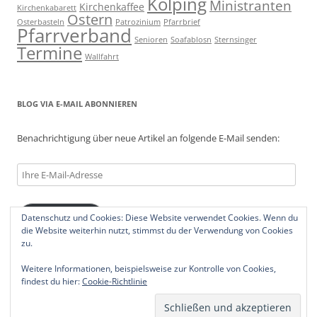
Kolping
Ministranten
Kirchenkaffee
Kirchenkabarett
Ostern
Osterbasteln
Patrozinium
Pfarrbrief
Pfarrverband
Senioren
Soafablosn
Sternsinger
Termine
Wallfahrt
BLOG VIA E-MAIL ABONNIEREN
Benachrichtigung über neue Artikel an folgende E-Mail senden:
Ihre
E-
Mail-
Datenschutz und Cookies: Diese Website verwendet Cookies. Wenn du
Abonnieren
Adresse
die Website weiterhin nutzt, stimmst du der Verwendung von Cookies
zu.
Weitere Informationen, beispielsweise zur Kontrolle von Cookies,
findest du hier:
Cookie-Richtlinie
Datenschutzerklärung
Stolz präsentiert von WordPress