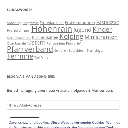
SCHLAGWÖRTER
Fastenzeit
Erstkommunion
Erntedankfest
Anbetung
Bergmesse
Höhenrain
Kinder
Jugend
Fronleichnam
Kolping
Ministranten
Kirchenkaffee
Kirchenkabarett
Ostern
Osterbasteln
Patrozinium
Pfarrbrief
Pfarrverband
Senioren
Soafablosn
Sternsinger
Termine
Wallfahrt
BLOG VIA E-MAIL ABONNIEREN
Benachrichtigung über neue Artikel an folgende E-Mail senden:
Ihre
E-
Mail-
Datenschutz und Cookies: Diese Website verwendet Cookies. Wenn du
Abonnieren
Adresse
die Website weiterhin nutzt, stimmst du der Verwendung von Cookies