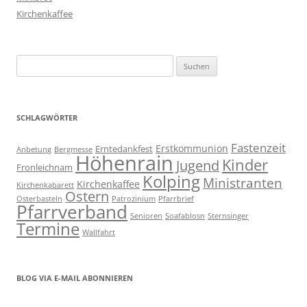
Kirchenkaffee
Suchen
nach:
SCHLAGWÖRTER
Fastenzeit
Erstkommunion
Erntedankfest
Anbetung
Bergmesse
Höhenrain
Kinder
Jugend
Fronleichnam
Kolping
Ministranten
Kirchenkaffee
Kirchenkabarett
Ostern
Osterbasteln
Patrozinium
Pfarrbrief
Pfarrverband
Senioren
Soafablosn
Sternsinger
Termine
Wallfahrt
BLOG VIA E-MAIL ABONNIEREN