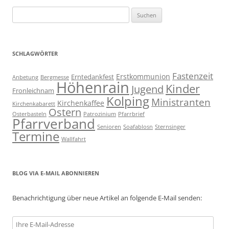
Suchen
nach:
SCHLAGWÖRTER
Fastenzeit
Erstkommunion
Erntedankfest
Anbetung
Bergmesse
Höhenrain
Kinder
Jugend
Fronleichnam
Kolping
Ministranten
Kirchenkaffee
Kirchenkabarett
Ostern
Osterbasteln
Patrozinium
Pfarrbrief
Pfarrverband
Senioren
Soafablosn
Sternsinger
Termine
Wallfahrt
BLOG VIA E-MAIL ABONNIEREN
Benachrichtigung über neue Artikel an folgende E-Mail senden:
Ihre