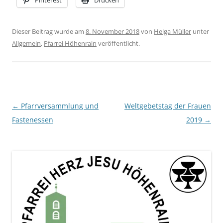
Dieser Beitrag wurde am
8. November 2018
von
Helga Müller
unter
Allgemein
,
Pfarrei Höhenrain
veröffentlicht.
Beitragsnavigation
←
Pfarrversammlung und
Weltgebetstag der Frauen
Fastenessen
2019
→