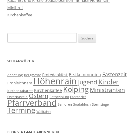
Kabarett und Kirche: Soafablosn kommt nach Höhenrain
Minibrot
Kirchenkaffee
Suchen
nach:
SCHLAGWÖRTER
Fastenzeit
Erstkommunion
Erntedankfest
Anbetung
Bergmesse
Höhenrain
Kinder
Jugend
Fronleichnam
Kolping
Ministranten
Kirchenkaffee
Kirchenkabarett
Ostern
Osterbasteln
Patrozinium
Pfarrbrief
Pfarrverband
Senioren
Soafablosn
Sternsinger
Termine
Wallfahrt
BLOG VIA E-MAIL ABONNIEREN