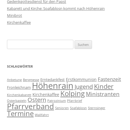
Gedenkgottesdienst für den Papst
Kabarett und Kirche: Soafablosn kommt nach Höhenrain
Minibrot
Kirchenkaffee
Suchen
nach:
SCHLAGWÖRTER
Fastenzeit
Erstkommunion
Erntedankfest
Anbetung
Bergmesse
Höhenrain
Kinder
Jugend
Fronleichnam
Kolping
Ministranten
Kirchenkaffee
Kirchenkabarett
Ostern
Osterbasteln
Patrozinium
Pfarrbrief
Pfarrverband
Senioren
Soafablosn
Sternsinger
Termine
Wallfahrt