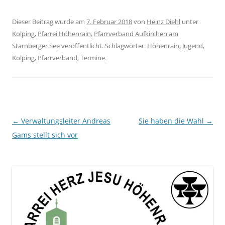
Dieser Beitrag wurde am
7. Februar 2018
von
Heinz Diehl
unter
Kolping
,
Pfarrei Höhenrain
,
Pfarrverband Aufkirchen am
Starnberger See
veröffentlicht. Schlagwörter:
Höhenrain
,
Jugend
,
Kolping
,
Pfarrverband
,
Termine
.
Beitragsnavigation
←
Verwaltungsleiter Andreas
Sie haben die Wahl
→
Gams stellt sich vor