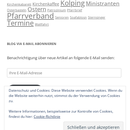
Kolping
Ministranten
Kirchenkaffee
Kirchenkabarett
Ostern
Osterbasteln
Patrozinium
Pfarrbrief
Pfarrverband
Senioren
Soafablosn
Sternsinger
Termine
Wallfahrt
BLOG VIA E-MAIL ABONNIEREN
Benachrichtigung über neue Artikel an folgende E-Mail senden:
Ihre
E-
Mail-
Datenschutz und Cookies: Diese Website verwendet Cookies. Wenn du
Abonnieren
Adresse
die Website weiterhin nutzt, stimmst du der Verwendung von Cookies
zu.
Weitere Informationen, beispielsweise zur Kontrolle von Cookies,
findest du hier:
Cookie-Richtlinie
Datenschutzerklärung
Stolz präsentiert von WordPress