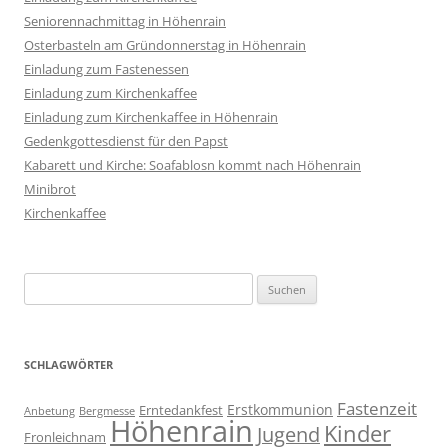
Seniorennachmittag in Höhenrain
Osterbasteln am Gründonnerstag in Höhenrain
Einladung zum Fastenessen
Einladung zum Kirchenkaffee
Einladung zum Kirchenkaffee in Höhenrain
Gedenkgottesdienst für den Papst
Kabarett und Kirche: Soafablosn kommt nach Höhenrain
Minibrot
Kirchenkaffee
Suchen
nach:
SCHLAGWÖRTER
Fastenzeit
Erstkommunion
Erntedankfest
Anbetung
Bergmesse
Höhenrain
Kinder
Jugend
Fronleichnam