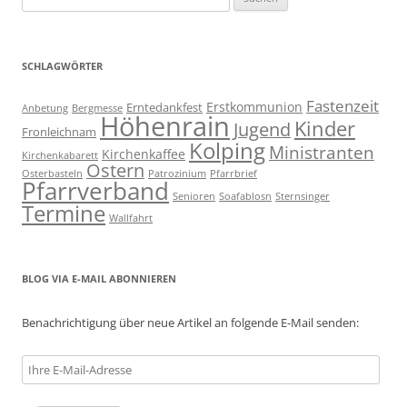
nach:
SCHLAGWÖRTER
Fastenzeit
Erstkommunion
Erntedankfest
Anbetung
Bergmesse
Höhenrain
Kinder
Jugend
Fronleichnam
Kolping
Ministranten
Kirchenkaffee
Kirchenkabarett
Ostern
Osterbasteln
Patrozinium
Pfarrbrief
Pfarrverband
Senioren
Soafablosn
Sternsinger
Termine
Wallfahrt
BLOG VIA E-MAIL ABONNIEREN
Benachrichtigung über neue Artikel an folgende E-Mail senden:
Ihre
E-