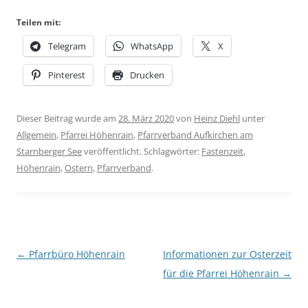
Teilen mit:
Telegram
WhatsApp
X
Pinterest
Drucken
Dieser Beitrag wurde am
28. März 2020
von
Heinz Diehl
unter
Allgemein
,
Pfarrei Höhenrain
,
Pfarrverband Aufkirchen am
Starnberger See
veröffentlicht. Schlagwörter:
Fastenzeit
,
Höhenrain
,
Ostern
,
Pfarrverband
.
Beitragsnavigation
←
Pfarrbüro Höhenrain
Informationen zur Osterzeit
für die Pfarrei Höhenrain
→