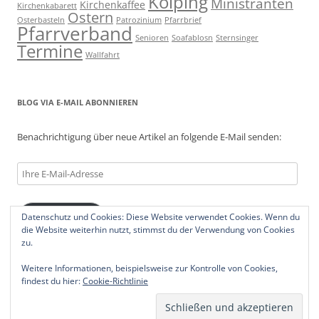
Kolping
Ministranten
Kirchenkaffee
Kirchenkabarett
Ostern
Osterbasteln
Patrozinium
Pfarrbrief
Pfarrverband
Senioren
Soafablosn
Sternsinger
Termine
Wallfahrt
BLOG VIA E-MAIL ABONNIEREN
Benachrichtigung über neue Artikel an folgende E-Mail senden:
Ihre
E-
Mail-
Datenschutz und Cookies: Diese Website verwendet Cookies. Wenn du
Abonnieren
Adresse
die Website weiterhin nutzt, stimmst du der Verwendung von Cookies
zu.
Weitere Informationen, beispielsweise zur Kontrolle von Cookies,
findest du hier:
Cookie-Richtlinie
Datenschutzerklärung
Stolz präsentiert von WordPress