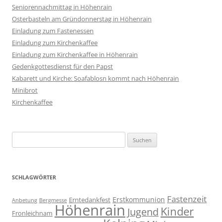
Seniorennachmittag in Höhenrain
Osterbasteln am Gründonnerstag in Höhenrain
Einladung zum Fastenessen
Einladung zum Kirchenkaffee
Einladung zum Kirchenkaffee in Höhenrain
Gedenkgottesdienst für den Papst
Kabarett und Kirche: Soafablosn kommt nach Höhenrain
Minibrot
Kirchenkaffee
Suchen
nach:
SCHLAGWÖRTER
Fastenzeit
Erstkommunion
Erntedankfest
Anbetung
Bergmesse
Höhenrain
Kinder
Jugend
Fronleichnam