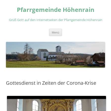
Zum
Inhalt
Pfarrgemeinde Höhenrain
springen
Grüß Gott auf den Internetseiten der Pfarrgemeinde Höhenrain
Menü
Gottesdienst in Zeiten der Corona-Krise