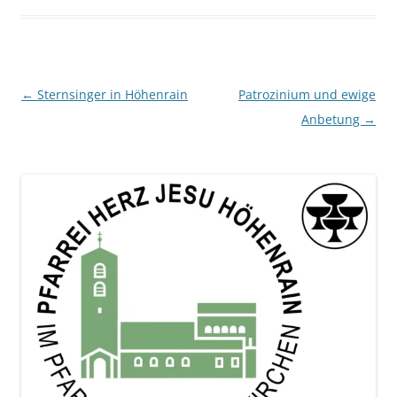
Beitragsnavigation
←
Sternsinger in Höhenrain
Patrozinium und ewige
Anbetung
→