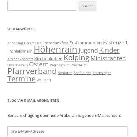
Suchen
nach:
SCHLAGWÖRTER
Fastenzeit
Erstkommunion
Erntedankfest
Anbetung
Bergmesse
Höhenrain
Kinder
Jugend
Fronleichnam
Kolping
Ministranten
Kirchenkaffee
Kirchenkabarett
Ostern
Osterbasteln
Patrozinium
Pfarrbrief
Pfarrverband
Senioren
Soafablosn
Sternsinger
Termine
Wallfahrt
BLOG VIA E-MAIL ABONNIEREN
Benachrichtigung über neue Artikel an folgende E-Mail senden:
Ihre
E-