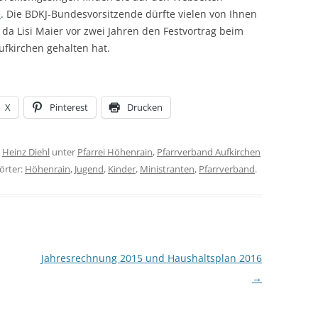
e
. Die BDKJ-Bundesvorsitzende dürfte vielen von Ihnen
 da Lisi Maier vor zwei Jahren den Festvortrag beim
fkirchen gehalten hat.
X
Pinterest
Drucken
n
Heinz Diehl
unter
Pfarrei Höhenrain
,
Pfarrverband Aufkirchen
örter:
Höhenrain
,
Jugend
,
Kinder
,
Ministranten
,
Pfarrverband
.
Jahresrechnung 2015 und Haushaltsplan 2016
→