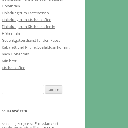
Höhenrain
Einladung zum Fastenessen
Einladung zum Kirchenkaffee
Einladung zum Kirchenkaffee in
Höhenrain
Gedenkgottesdienst für den Papst
Kabarett und Kirche: Soafablosn kommt
nach Höhenrain
Minibrot
Kirchenkaffee
Suchen
nach:
SCHLAGWÖRTER
Erntedankfest
Anbetung
Bergmesse
Fastenzeit
Erstkommunion