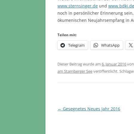
www.sternsinger.de
und
www.bdkj.d
noch in persönlicher Erinnerung sein,
ökumenischen Neujahrsempfang in Au
Teilen mit:
Telegram
WhatsApp
Dieser Beitrag wurde am
6. Januar 2016
vo
am Starnberger See
veröffentlicht. Schlagw
Beitragsnavigation
←
Gesegnetes Neues Jahr 2016