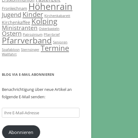
Höhenrain
Fronleichnam
Kinder
Jugend
Kirchenkabarett
Kolping
Kirchenkaffee
Ministranten
Osterbasteln
Ostern
Patrozinium
Pfarrbrief
Pfarrverband
Senioren
Termine
Soafablosn
Sternsinger
Wallfahrt
BLOG VIA E-MAIL ABONNIEREN
Benachrichtigung über neue Artikel an
folgende E-Mail senden:
Ihre
E-
Mail-
Abonnieren
Adresse